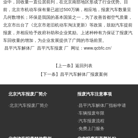
业中，回收量一直位居前列，在北京南部地区形成了行业优势。目
前，北京市机动车保有量已超过500万辆，相应地，报废汽车数量呈
几何数增长；环保是我国的基本国策之一，为了改善首都空气质量，
北京市出台了《北京市老旧机动车淘汰更新》等政策，鼓励汽车提前
报废，并相应给予政府补助和企业奖励。上述种种有力保证了报废汽
车回收量的增加，为企业发展提供了广阔的市场前景。
昌平汽车解体厂 昌平汽车报废 厂 网址：
www.qcbfc.cn/
【上一条】
返回列表
【下一条】
昌平汽车解体厂报废案例
北京汽车报废厂简介
报废汽车注意事项
·北京汽车报废厂简介
·昌平汽车解体厂指标申请
·车辆报废年限
·汽车报废流程
·免费上门服务