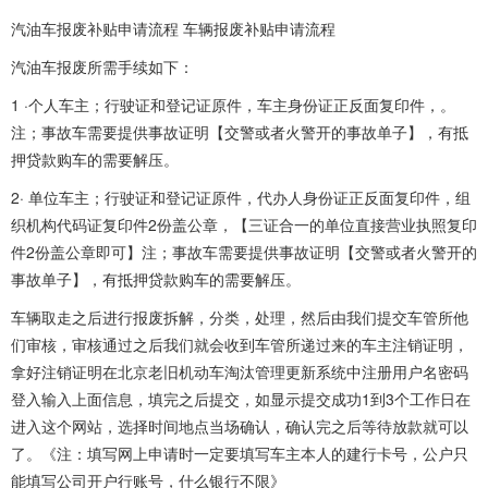
汽油车报废补贴申请流程 车辆报废补贴申请流程
汽油车报废所需手续如下：
1 ·个人车主；行驶证和登记证原件，车主身份证正反面复印件，。
注；事故车需要提供事故证明【交警或者火警开的事故单子】，有抵
押贷款购车的需要解压。
2· 单位车主；行驶证和登记证原件，代办人身份证正反面复印件，组
织机构代码证复印件2份盖公章，【三证合一的单位直接营业执照复印
件2份盖公章即可】注；事故车需要提供事故证明【交警或者火警开的
事故单子】，有抵押贷款购车的需要解压。
车辆取走之后进行报废拆解，分类，处理，然后由我们提交车管所他
们审核，审核通过之后我们就会收到车管所递过来的车主注销证明，
拿好注销证明在北京老旧机动车淘汰管理更新系统中注册用户名密码
登入输入上面信息，填完之后提交，如显示提交成功1到3个工作日在
进入这个网站，选择时间地点当场确认，确认完之后等待放款就可以
了。《注：填写网上申请时一定要填写车主本人的建行卡号，公户只
能填写公司开户行账号，什么银行不限》