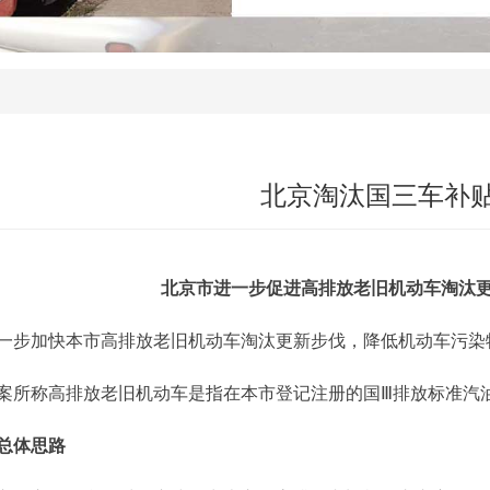
北京淘汰国三车补
北京市进一步促进高排放老旧机动车淘汰更新方案
加快本市高排放老旧机动车淘汰更新步伐，降低机动车污染物
称高排放老旧机动车是指在本市登记注册的国Ⅲ排放标准汽油
总体思路