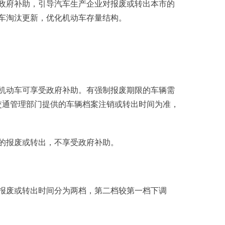
府补助，引导汽车生产企业对报废或转出本市的
车淘汰更新，优化机动车存量结构。
老旧机动车可享受政府补助。有强制报废期限的车辆需
交通管理部门提供的车辆档案注销或转出时间为准，
的报废或转出，不享受政府补助。
废或转出时间分为两档，第二档较第一档下调