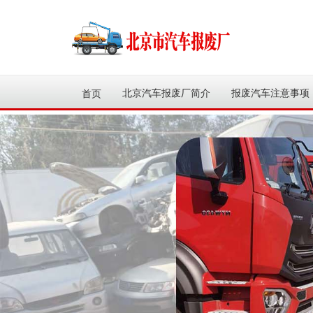
北京汽车报废厂简介
报废汽车注意事项
首页